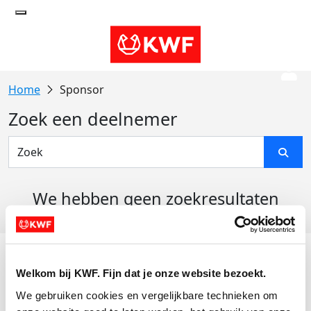
Sponsor
Zoek een deelnemer
We hebben geen zoekresultaten
gevonden
Acties
Welkom bij KWF. Fijn dat je onze website bezoekt.
Actiematerialen
We gebruiken cookies en vergelijkbare technieken om 
Evenementen