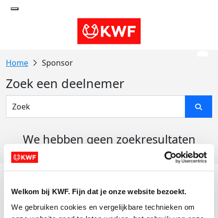
Sponsor
Zoek een deelnemer
We hebben geen zoekresultaten
gevonden
Acties
Welkom bij KWF. Fijn dat je onze website bezoekt.
Actiematerialen
We gebruiken cookies en vergelijkbare technieken om 
Evenementen