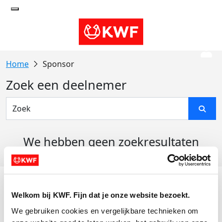
Sponsor
Zoek een deelnemer
We hebben geen zoekresultaten
gevonden
Acties
Welkom bij KWF. Fijn dat je onze website bezoekt.
Actiematerialen
We gebruiken cookies en vergelijkbare technieken om 
Evenementen