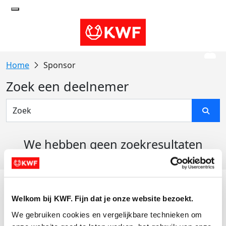
Sponsor
Zoek een deelnemer
We hebben geen zoekresultaten
gevonden
Acties
Welkom bij KWF. Fijn dat je onze website bezoekt.
Actiematerialen
We gebruiken cookies en vergelijkbare technieken om 
Evenementen