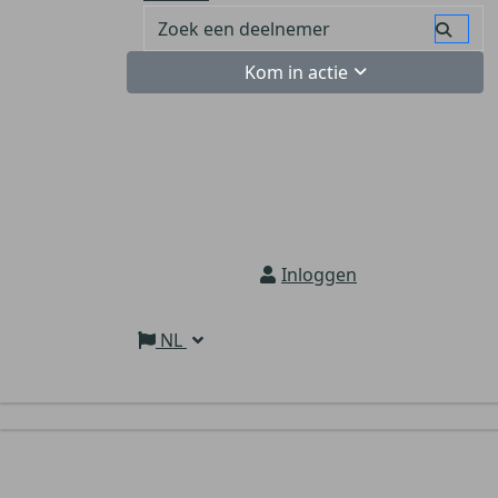
Kom in actie
Inloggen
NL