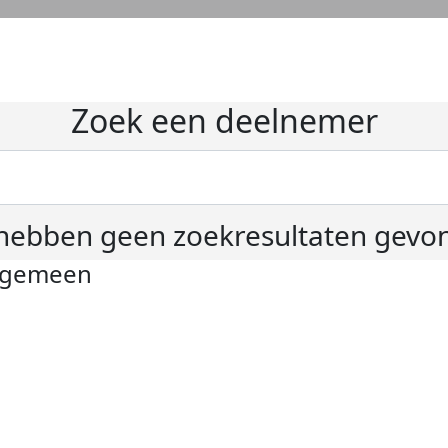
Zoek een deelnemer
hebben geen zoekresultaten gevo
lgemeen
ivacyverklaring
okie instellingen
gemene voorwaarden
er KWF Kankerbestrijding