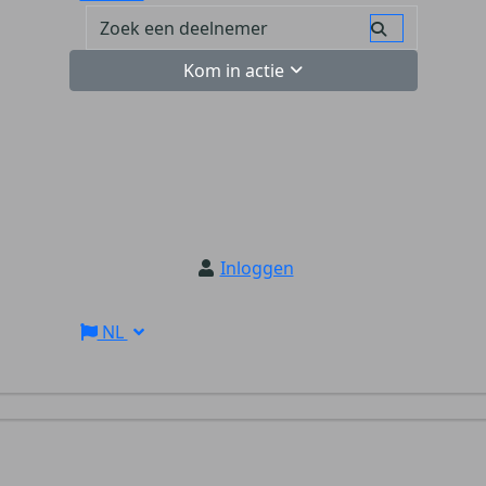
Kom in actie
Inloggen
NL