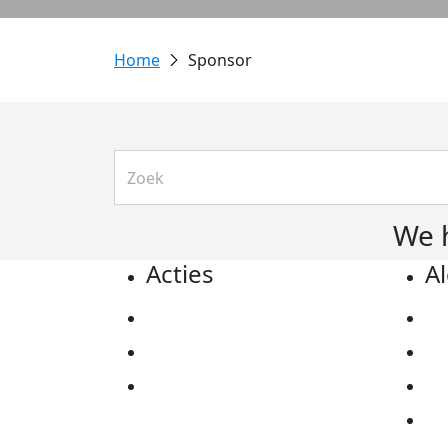
Sponsor
We 
Acties
A
Actiematerialen
Pr
Evenementen
Co
Kom in actie
Al
Ov