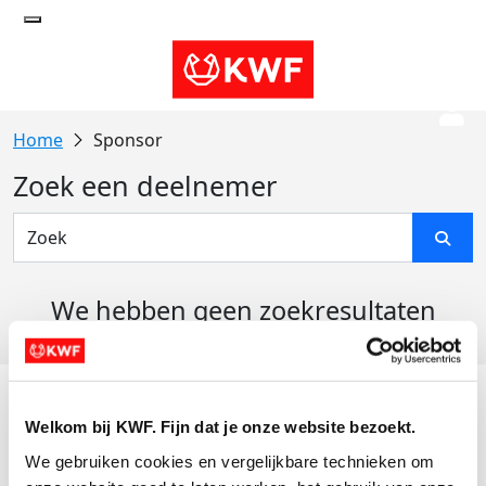
Sponsor
Zoek een deelnemer
We hebben geen zoekresultaten
gevonden
Acties
Welkom bij KWF. Fijn dat je onze website bezoekt.
Actiematerialen
We gebruiken cookies en vergelijkbare technieken om 
Evenementen