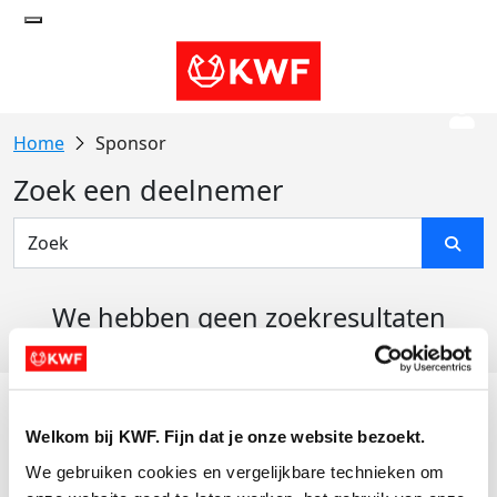
Sponsor
Zoek een deelnemer
We hebben geen zoekresultaten
gevonden
Acties
Welkom bij KWF. Fijn dat je onze website bezoekt.
Actiematerialen
We gebruiken cookies en vergelijkbare technieken om 
Evenementen