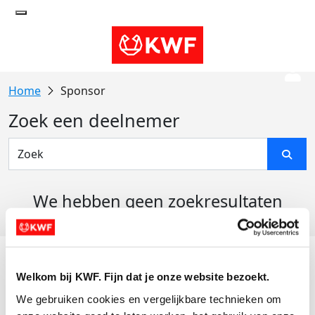
Sponsor
Zoek een deelnemer
We hebben geen zoekresultaten
gevonden
Acties
Welkom bij KWF. Fijn dat je onze website bezoekt.
Actiematerialen
We gebruiken cookies en vergelijkbare technieken om 
Evenementen