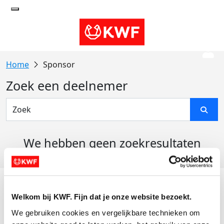
Sponsor
Zoek een deelnemer
We hebben geen zoekresultaten
gevonden
Acties
Welkom bij KWF. Fijn dat je onze website bezoekt.
Actiematerialen
We gebruiken cookies en vergelijkbare technieken om 
Evenementen