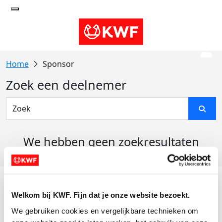
Sponsor
Zoek een deelnemer
We hebben geen zoekresultaten
gevonden
Acties
Welkom bij KWF. Fijn dat je onze website bezoekt.
Actiematerialen
We gebruiken cookies en vergelijkbare technieken om 
Evenementen