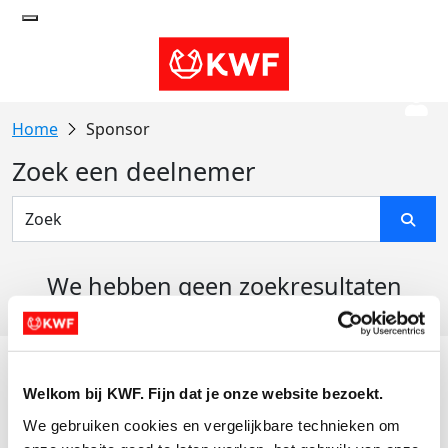
Sponsor
Zoek een deelnemer
We hebben geen zoekresultaten
gevonden
Acties
Welkom bij KWF. Fijn dat je onze website bezoekt.
Actiematerialen
We gebruiken cookies en vergelijkbare technieken om 
Evenementen