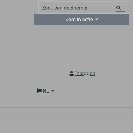
Kom in actie
Inloggen
NL