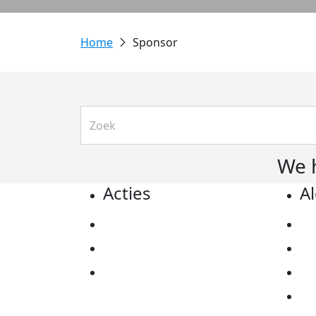
Sponsor
We 
Acties
A
Actiematerialen
Pr
Evenementen
Co
Kom in actie
Al
Ov