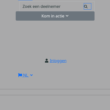
Kom in actie
Inloggen
NL