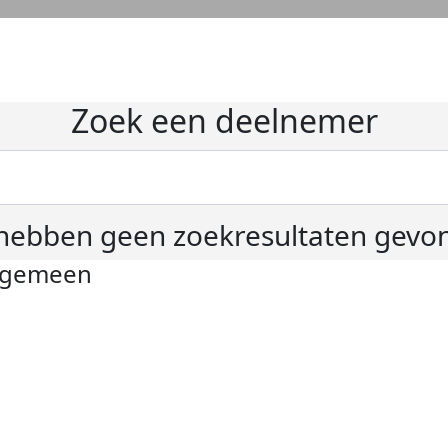
Zoek een deelnemer
hebben geen zoekresultaten gevo
lgemeen
ivacyverklaring
okie instellingen
gemene voorwaarden
er KWF Kankerbestrijding