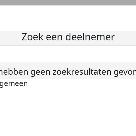
Zoek een deelnemer
hebben geen zoekresultaten gevo
lgemeen
ivacyverklaring
okie instellingen
gemene voorwaarden
er KWF Kankerbestrijding