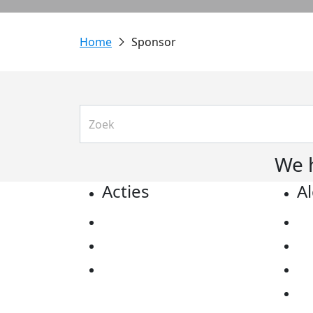
Sponsor
We 
Acties
A
Actiematerialen
Pr
Evenementen
Co
Kom in actie
Al
Ov