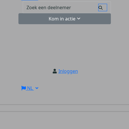
Kom in actie
Inloggen
NL