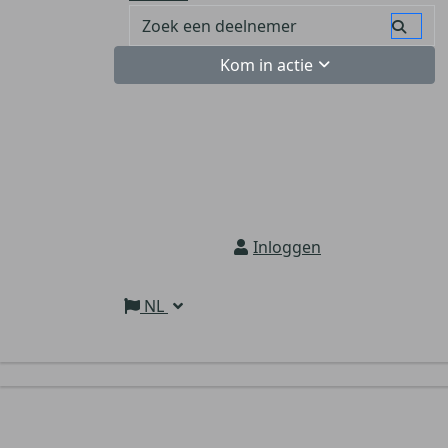
Kom in actie
Inloggen
NL