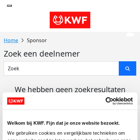
Sponsor
Zoek een deelnemer
We hebben geen zoekresultaten
gevonden
Acties
Welkom bij KWF. Fijn dat je onze website bezoekt.
Actiematerialen
We gebruiken cookies en vergelijkbare technieken om 
Evenementen