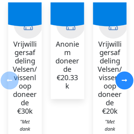
Vrijwilli
Anonie
Vrijwilli
gersaf
m
gersaf
deling
doneer
deling
Velsen/
de
Velsen/
vissenl
€20.33
vissenl
oop
k
oop
doneer
doneer
de
de
€30k
€20k
"Met
"Met
dank
dank