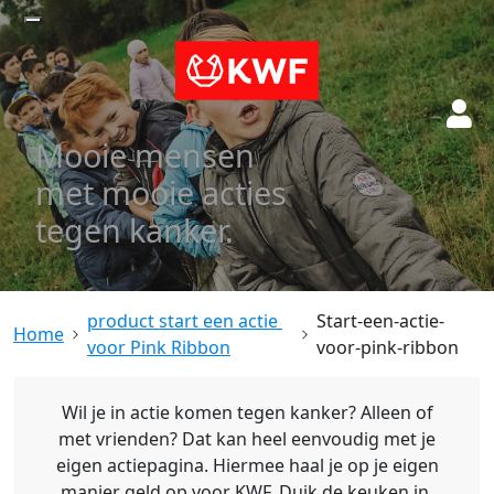
Mooie mensen
met mooie acties
tegen kanker.
product start een actie 
Start-een-actie-
voor Pink Ribbon
voor-pink-ribbon
Wil je in actie komen tegen kanker? Alleen of
met vrienden? Dat kan heel eenvoudig met je
eigen actiepagina. Hiermee haal je op je eigen
manier geld op voor KWF. Duik de keuken in,