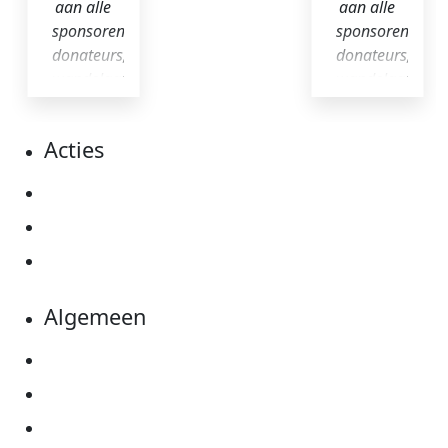
aan alle
aan alle
sponsoren,
sponsoren,
donateurs,
donateurs,
wandelaars
wandelaars
en
en
vrijwilligers."
vrijwilligers."
Acties
Actiematerialen
Evenementen
Kom in actie
Algemeen
Privacyverklaring
Cookie instellingen
Algemene voorwaarden