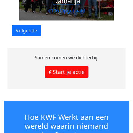
Damanja
€106 Opgehaald
Volgende
Samen komen we dichterbij.
Start je actie
Hoe KWF Werkt aan een
wereld waarin niemand