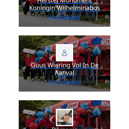
Herstel Monument
Koningin Wilhelminabos
€0 Opgehaald
Guus Wiering Vol In De
Aanval
€10 Opgehaald