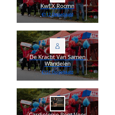
Kwf X Rocmn
€112 Opgehaald
De Kracht Van Samen
Wandelen
€151 Opgehaald
Cardiologie Rent Voor