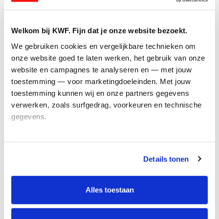
Welkom bij KWF. Fijn dat je onze website bezoekt.
Minder kanker
We gebruiken cookies en vergelijkbare technieken om 
onze website goed te laten werken, het gebruik van onze 
website en campagnes te analyseren en — met jouw 
toestemming — voor marketingdoeleinden. Met jouw 
toestemming kunnen wij en onze partners gegevens 
verwerken, zoals surfgedrag, voorkeuren en technische 
gegevens.
Deze gegevens helpen ons om campagnes te meten, 
prestaties te verbeteren en relevante KWF-content te 
Details tonen
tonen. Je kunt je toestemming op elk moment wijzigen of 
Meer genezing
intrekken via Cookie instellingen onderaan de pagina. De 
lijst met cookies is te vinden in het tabblad “details”.
Alles toestaan