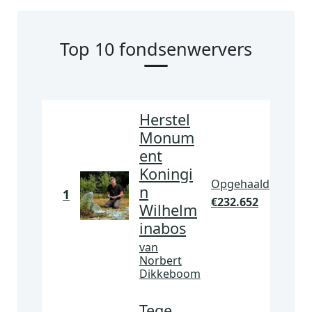
Top 10 fondsenwervers
Herstel
Monum
ent
Koningi
Opgehaald
n
1
€
232.652
Wilhelm
inabos
van
Norbert
Dikkeboom
Tege