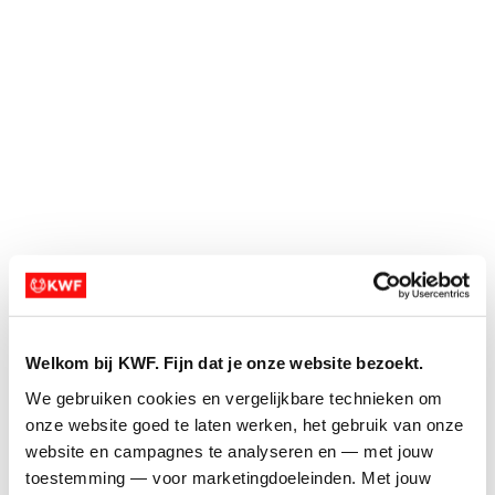
remove_circle_outline
remove_circle_outline
expand_more
expand_more
Ja, dat kunnen we aanpassen. Stuur ons even
een mailtje via rentegenkanker@kwf.nl.
add_circle
add_circle
remove_circle
remove_circle
expand_circle_down
expand_circle_down
Ik heb 500 euro
expand_circle_down
expand_circle_down
opgehaald, wat nu?
add
add
Welkom bij KWF. Fijn dat je onze website bezoekt.
add_circle_outline
add_circle_outline
We gebruiken cookies en vergelijkbare technieken om 
remove_circle_outline
remove_circle_outline
onze website goed te laten werken, het gebruik van onze 
website en campagnes te analyseren en — met jouw 
expand_more
expand_more
toestemming — voor marketingdoeleinden. Met jouw 