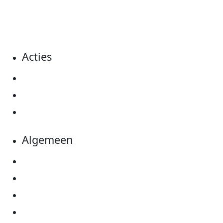
dat event en haal je hier ook het minimale
sponsorbedrag op.
Acties
Actiematerialen
Evenementen
Kom in actie
Algemeen
Privacyverklaring
Cookie instellingen
Algemene voorwaarden
Over KWF Kankerbestrijding