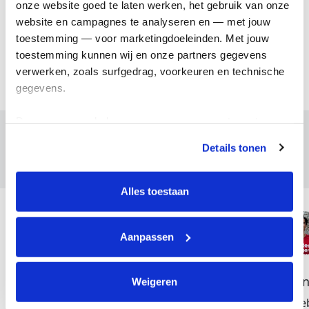
onze website goed te laten werken, het gebruik van onze 
website en campagnes te analyseren en — met jouw 
toestemming — voor marketingdoeleinden. Met jouw 
Meer info voor bedrijven
toestemming kunnen wij en onze partners gegevens 
verwerken, zoals surfgedrag, voorkeuren en technische 
gegevens.
Deze gegevens helpen ons om campagnes te meten, 
prestaties te verbeteren en relevante KWF-content te 
Voor wie ren jij?
Details tonen
tonen. Je kunt je toestemming op elk moment wijzigen of 
intrekken via Cookie instellingen onderaan de pagina. De 
lijst met cookies is te vinden in het tabblad “details”.
Alles toestaan
Aanpassen
Kimberly
Justi
Weigeren
"‘Mijn mantra tijdens het
“Ik he