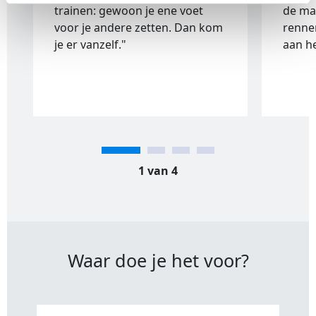
trainen: gewoon je ene voet
de ma
voor je andere zetten. Dan kom
rennen
je er vanzelf."
aan h
1 van 4
Waar doe je het voor?