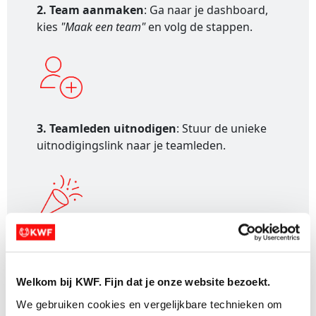
2. Team aanmaken
: Ga naar je dashboard,
kies
"Maak een team"
en volg de stappen.
3. Teamleden uitnodigen
: Stuur de unieke
uitnodigingslink naar je teamleden.
4. Actievoeren
: Deel je teampagina, vraag
om donaties en vier samen je impact!
Welkom bij KWF. Fijn dat je onze website bezoekt.
We gebruiken cookies en vergelijkbare technieken om 
Veelgestelde vragen