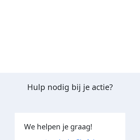
Nee, als je toch afziet van deelname nadat je je
hebt aangemeld, worden de al ingezamelde
gelden niet terugbetaald.
Hulp nodig bij je actie?
We helpen je graag!