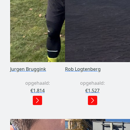
Jurgen Bruggink
Rob Logtenberg
opgehaald:
opgehaald:
€1.814
€1.527