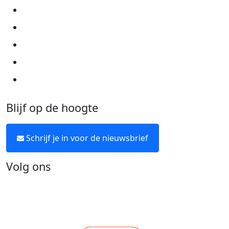
Privacyverklaring
Cookie instellingen
Algemene voorwaarden
Over KWF Kankerbestrijding
Neem contact op
Blijf op de hoogte
Schrijf je in voor de nieuwsbrief
Volg ons