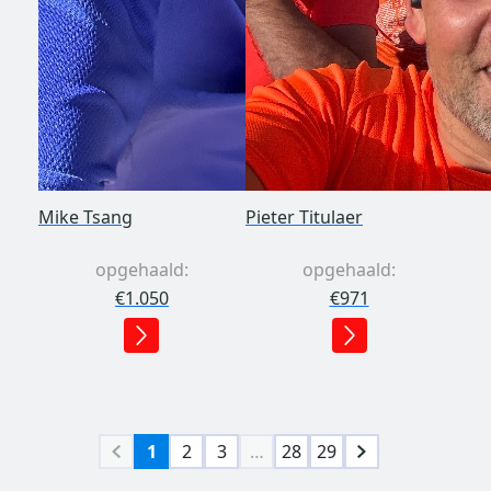
Mike Tsang
Pieter Titulaer
opgehaald:
opgehaald:
€1.050
€971
1
2
3
…
28
29