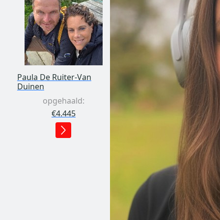
Paula De Ruiter-Van
Duinen
opgehaald:
€4.445