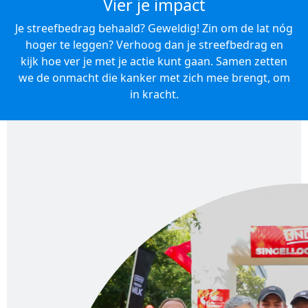
Vier je impact
Je streefbedrag behaald? Geweldig! Zin om de lat nóg
hoger te leggen? Verhoog dan je streefbedrag en
kijk hoe ver je met je actie kunt gaan. Samen zetten
we de onmacht die kanker met zich mee brengt, om
in kracht.