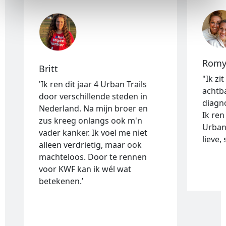
Rom
Britt
"Ik zi
'Ik ren dit jaar 4 Urban Trails
achtb
door verschillende steden in
diagn
Nederland. Na mijn broer en
Ik ren
zus kreeg onlangs ook m'n
Urban 
vader kanker. Ik voel me niet
lieve,
alleen verdrietig, maar ook
machteloos. Door te rennen
voor KWF kan ik wél wat
betekenen.’