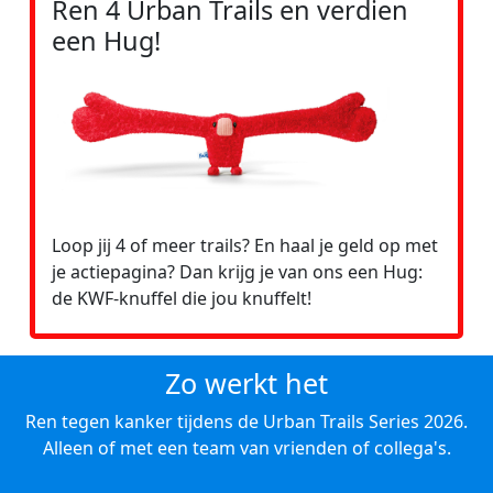
Ren 4 Urban Trails en verdien
een Hug!
Loop jij 4 of meer trails? En haal je geld op met
je actiepagina? Dan krijg je van ons een Hug:
de KWF-knuffel die jou knuffelt!
Zo werkt het
Ren tegen kanker tijdens de Urban Trails Series 2026.
Alleen of met een team van vrienden of collega's.