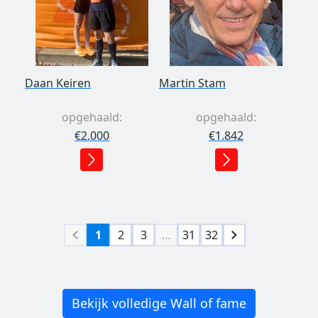
Daan Keiren
Martin Stam
opgehaald:
opgehaald:
€2.000
€1.842
1
2
3
…
31
32
Bekijk volledige Wall of fame