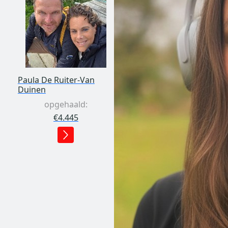
Paula De Ruiter-Van
Duinen
opgehaald:
€4.445