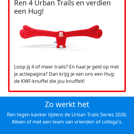
Ren 4 Urban Trails en verdien
een Hug!
Loop jij 4 of meer trails? En haal je geld op met
je actiepagina? Dan krijg je van ons een Hug:
de KWF-knuffel die jou knuffelt!
Zo werkt het
Ren tegen kanker tijdens de Urban Trails Series 2026.
Alleen of met een team van vrienden of collega's.