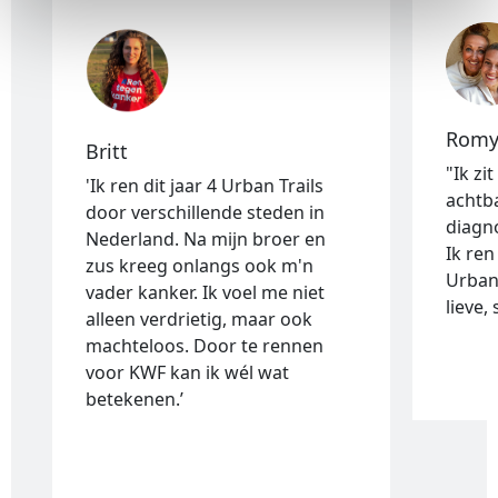
Rom
Britt
"Ik zi
'Ik ren dit jaar 4 Urban Trails
achtb
door verschillende steden in
diagn
Nederland. Na mijn broer en
Ik ren
zus kreeg onlangs ook m'n
Urban 
vader kanker. Ik voel me niet
lieve,
alleen verdrietig, maar ook
machteloos. Door te rennen
voor KWF kan ik wél wat
betekenen.’