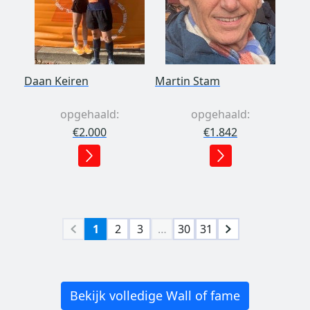
Daan Keiren
Martin Stam
opgehaald:
opgehaald:
€2.000
€1.842
1
2
3
…
30
31
Bekijk volledige Wall of fame