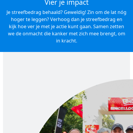
Vier je impact
Je streefbedrag behaald? Geweldig! Zin om de lat nóg
hoger te leggen? Verhoog dan je streefbedrag en
kijk hoe ver je met je actie kunt gaan. Samen zetten
we de onmacht die kanker met zich mee brengt, om
in kracht.