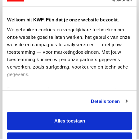
Opgehaald:
Welkom bij KWF. Fijn dat je onze website bezoekt.
We gebruiken cookies en vergelijkbare technieken om 
onze website goed te laten werken, het gebruik van onze 
website en campagnes te analyseren en — met jouw 
toestemming — voor marketingdoeleinden. Met jouw 
toestemming kunnen wij en onze partners gegevens 
Noah van der Wal Edgcomb
verwerken, zoals surfgedrag, voorkeuren en technische 
gegevens.
Opgehaald:
Deze gegevens helpen ons om campagnes te meten, 
€1.713
prestaties te verbeteren en relevante KWF-content te 
Details tonen
tonen. Je kunt je toestemming op elk moment wijzigen of 
intrekken via Cookie instellingen onderaan de pagina. De 
lijst met cookies is te vinden in het tabblad “details”.
Alles toestaan