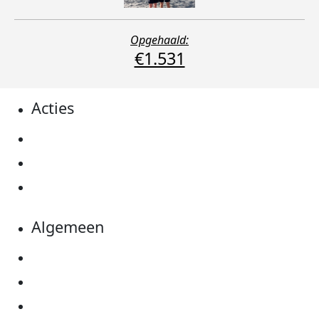
Opgehaald:
€1.531
Acties
Actiematerialen
Evenementen
Kom in actie
Algemeen
Privacyverklaring
Cookie instellingen
Algemene voorwaarden