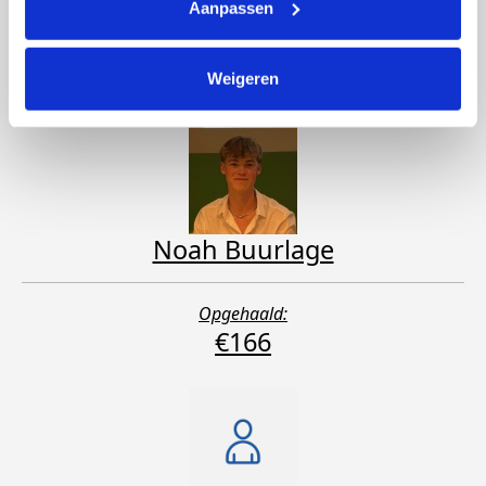
Noa van Hemert
Aanpassen
Opgehaald:
Weigeren
Noah Buurlage
Opgehaald:
€166