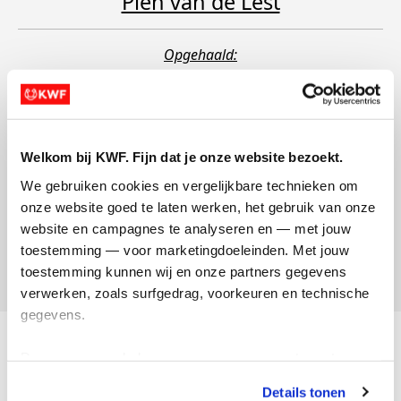
Pien van de Lest
Opgehaald:
€530
Welkom bij KWF. Fijn dat je onze website bezoekt.
We gebruiken cookies en vergelijkbare technieken om 
onze website goed te laten werken, het gebruik van onze 
Pien van de Lest
website en campagnes te analyseren en — met jouw 
toestemming — voor marketingdoeleinden. Met jouw 
Opgehaald:
toestemming kunnen wij en onze partners gegevens 
verwerken, zoals surfgedrag, voorkeuren en technische 
gegevens.
Acties
Deze gegevens helpen ons om campagnes te meten, 
Actiematerialen
prestaties te verbeteren en relevante KWF-content te 
Details tonen
tonen. Je kunt je toestemming op elk moment wijzigen of 