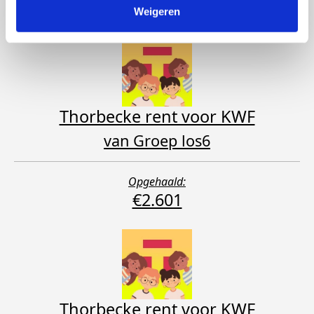
€2.062
Weigeren
Thorbecke rent voor KWF
van Groep los6
Opgehaald:
€2.601
Thorbecke rent voor KWF