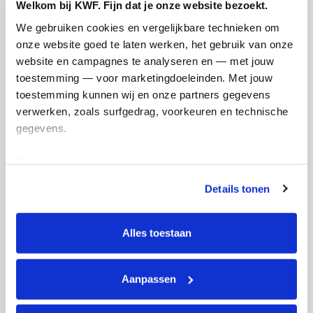
Welkom bij KWF. Fijn dat je onze website bezoekt.
We gebruiken cookies en vergelijkbare technieken om 
Thorbecke rent voor KWF
onze website goed te laten werken, het gebruik van onze 
website en campagnes te analyseren en — met jouw 
van Groep los5
toestemming — voor marketingdoeleinden. Met jouw 
toestemming kunnen wij en onze partners gegevens 
Opgehaald:
verwerken, zoals surfgedrag, voorkeuren en technische 
€6.112
gegevens.
Deze gegevens helpen ons om campagnes te meten, 
prestaties te verbeteren en relevante KWF-content te 
Details tonen
tonen. Je kunt je toestemming op elk moment wijzigen of 
intrekken via Cookie instellingen onderaan de pagina. De 
lijst met cookies is te vinden in het tabblad “details”.
Thorbecke rent voor KWF
Alles toestaan
van Groep los5
Aanpassen
Opgehaald: