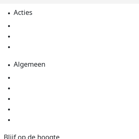
Acties
Actiematerialen
Evenementen
Kom in actie
Algemeen
Privacyverklaring
Cookie instellingen
Algemene voorwaarden
Over KWF Kankerbestrijding
Neem contact op
Blijf op de hoogte