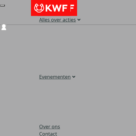
Alles over acties
Login
Evenementen
Over ons
Contact