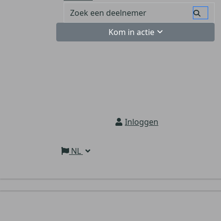
Kom in actie
Inloggen
NL