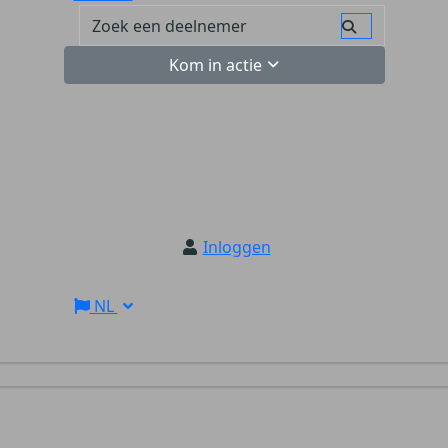
Kom in actie
Inloggen
NL