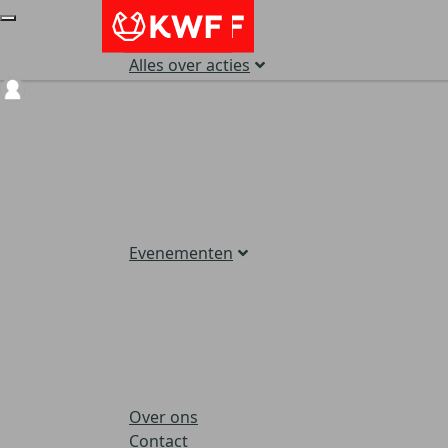
Alles over acties
Login
Evenementen
Over ons
Contact