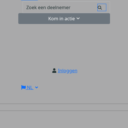
Kom in actie
Inloggen
NL