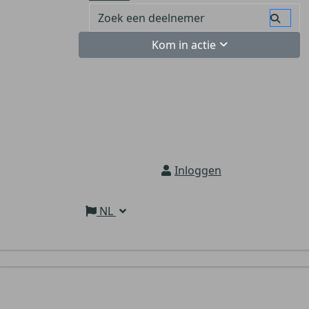
Kom in actie
Inloggen
NL