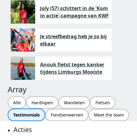
Joly (57) schittert in de 'Kom
in actie'-campagne van KWF
Je streefbedrag heb je zo bij
elkaar
Anouk fietst tegen kanker
tijdens Limburgs Mooiste
Array
Alle
Hardlopen
Wandelen
Fietsen
Testimonials
Fondsenwerven
Meet the team
Acties