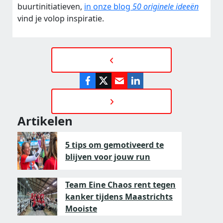
buurtinitiatieven,
in onze blog
50 originele ideeën
vind je volop inspiratie.
Artikelen
5 tips om gemotiveerd te
blijven voor jouw run
Team Eine Chaos rent tegen
kanker tijdens Maastrichts
Mooiste