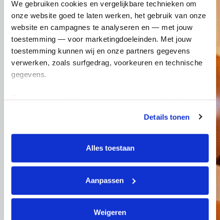
We gebruiken cookies en vergelijkbare technieken om 
onze website goed te laten werken, het gebruik van onze 
website en campagnes te analyseren en — met jouw 
toestemming — voor marketingdoeleinden. Met jouw 
toestemming kunnen wij en onze partners gegevens 
verwerken, zoals surfgedrag, voorkeuren en technische 
gegevens.
Deze gegevens helpen ons om campagnes te meten, 
prestaties te verbeteren en relevante KWF-content te 
Details tonen
tonen. Je kunt je toestemming op elk moment wijzigen of 
intrekken via Cookie instellingen onderaan de pagina. De 
lijst met cookies is te vinden in het tabblad “details”.
Alles toestaan
Aanpassen
Weigeren