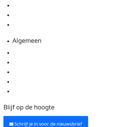
Actiematerialen
Evenementen
Kom in actie
Algemeen
Privacyverklaring
Cookie instellingen
Algemene voorwaarden
Over KWF Kankerbestrijding
Neem contact op
Blijf op de hoogte
Schrijf je in voor de nieuwsbrief